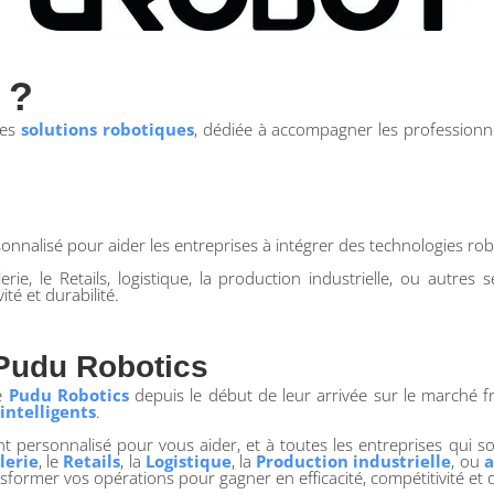
 ?
les
solutions robotiques
, dédiée à accompagner les professionne
alisé pour aider les entreprises à intégrer des technologies robo
erie, le Retails, logistique, la production industrielle, ou autre
té et durabilité.
e Pudu Robotics
de
Pudu Robotics
depuis le début de leur arrivée sur le marché f
intelligents
.
ersonnalisé pour vous aider, et à toutes les entreprises qui so
llerie
, le
Retails
, la
Logistique
, la
Production industrielle
, ou
a
sformer vos opérations pour gagner en efficacité, compétitivité et d